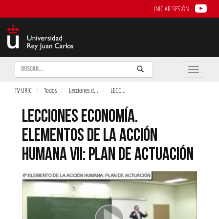
INICIAR SESIÓN
Buscar
Enviar
Buscar
Toggle
naviga
TV URJC
Todos
Lecciones d
...
LECC
...
LECCIONES ECONOMÍA.
ELEMENTOS DE LA ACCIÓN
HUMANA VII: PLAN DE ACTUACIÓN