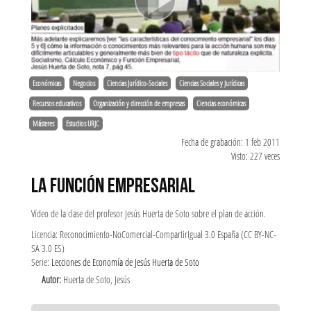
Económicas
Negocios
Ciencias Jurídico-Sociales
Ciencias Sociales y Jurídicas
Recursos educativos
Organización y dirección de empresas
Ciencias económicas
Másteres
Estudios URJC
Fecha de grabación: 1 feb 2011
Visto: 227 veces
LA FUNCIÓN EMPRESARIAL
Vídeo de la clase del profesor Jesús Huerta de Soto sobre el plan de acción.
Licencia: Reconocimiento-NoComercial-CompartirIgual 3.0 España (CC BY-NC-
SA 3.0 ES)
Serie:
Lecciones de Economía de Jesús Huerta de Soto
Autor:
Huerta de Soto, Jesús