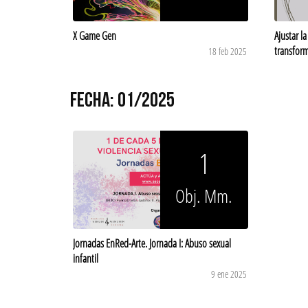
X Game Gen
Ajustar l
transform
18 feb 2025
FECHA: 01/2025
1
Obj. Mm.
Jornadas EnRed-Arte. Jornada I: Abuso sexual
infantil
9 ene 2025