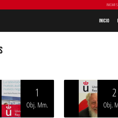
INICIAR 
Inicio
S
1
2
Obj. Mm.
Obj. 