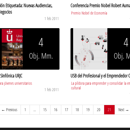
sión Etiquetada: Nuevas Audiencias,
Conferencia Premio Nobel Robert Aum
egocios
Premio Nobel de Economía
1 feb 2011
4
4
Obj. Mm.
Obj. 
Sinfónica URJC
USB del Profesional y el Emprendedor C
ara jóvenes universitarios
La píldora para emprender y consolidar la e
cultural
1 feb 2011
(current)
← Previous
1
…
15
16
17
18
19
20
21
Next →