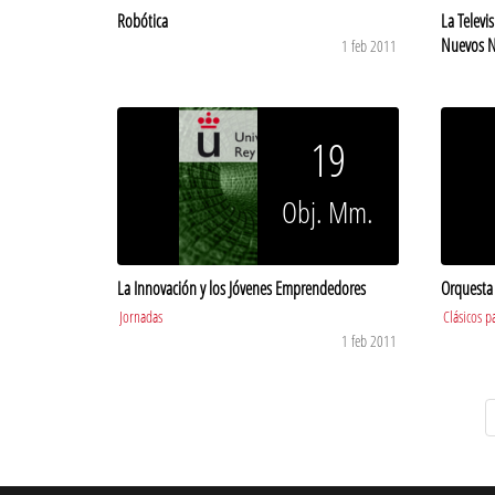
Robótica
La Televi
Nuevos N
1 feb 2011
19
Obj. Mm.
La Innovación y los Jóvenes Emprendedores
Orquesta 
Jornadas
Clásicos p
1 feb 2011