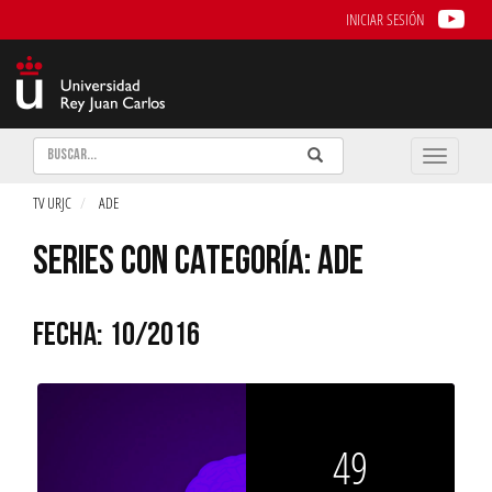
INICIAR SESIÓN
Buscar
Enviar
Buscar
Toggle
naviga
TV URJC
ADE
SERIES CON CATEGORÍA: ADE
FECHA: 10/2016
49