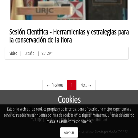
Sesión Científica - Herramientas y estrategias para
la conservación de la flora
Vídeo
|
Español
| 95' 29''
(current)
← Previous
1
Next →
Cookies
Este sitio web utiliza cookies propias y de terceros, para ofrecerle una mejor experiencia y
2026 © Universidad Rey Juan Carlos - Calle Tulipán s/n. 28933 Móstoles. Madrid
|
Sobre
servicio. Puedes revisar nuestra política de cookies en cualquier momento. Si estás de acuerdo
TV URJC
|
Contacta
|
FAQ
|
Aviso Legal
|
Accesibilidad
marca la casilla correspondiente.
Creado por
PuMuKIT 5.1.12
Aceptar