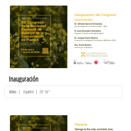
Inauguración
Vídeo
|
Español
| 20' 36''