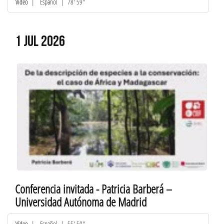
Vídeo
|
Español
| 78' 59''
1 JUL 2026
Conferencia invitada - Patricia Barberá –
Universidad Autónoma de Madrid
Vídeo
|
Español
| 55' 50''