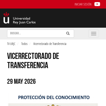
INICIAR SESIÓN
Buscar
Enviar
Buscar
Toggle
naviga
TV URJC
Todos
Vicerrectorado de Transferencia
VICERRECTORADO DE
TRANSFERENCIA
29 MAY 2026