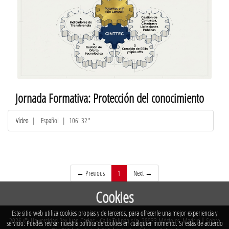
Jornada Formativa: Protección del conocimiento
Vídeo
|
Español
| 106' 32''
(current)
← Previous
1
Next →
Cookies
Este sitio web utiliza cookies propias y de terceros, para ofrecerle una mejor experiencia y
2026 © Universidad Rey Juan Carlos - Calle Tulipán s/n. 28933 Móstoles. Madrid
|
Sobre
servicio. Puedes revisar nuestra política de cookies en cualquier momento. Si estás de acuerdo