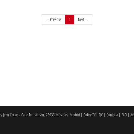
(current)
← Previous
1
Next →
 Juan Carlos - Calle Tulipán s/n. 28933 Móstoles. Madrid
|
Sobre TV URJC
|
Contacta
|
FAQ
|
Av