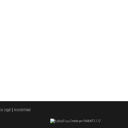
iso Legal
|
Accesibilidad
Creado por
PuMuKIT 5.1.12