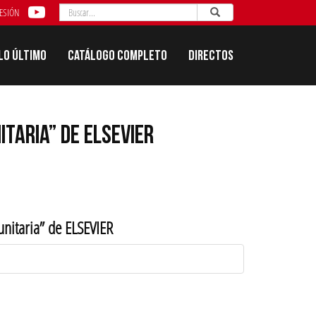
Buscar
Enviar
Buscar
SESIÓN
Lo último
Catálogo completo
Directos
TARIA” DE ELSEVIER
unitaria” de ELSEVIER