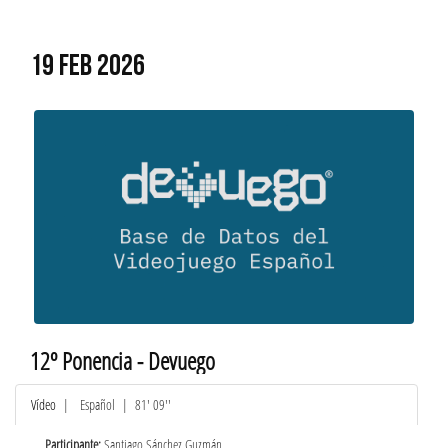
19 FEB 2026
12º Ponencia - Devuego
Vídeo
|
Español
| 81' 09''
Participante:
Santiago Sánchez Guzmán