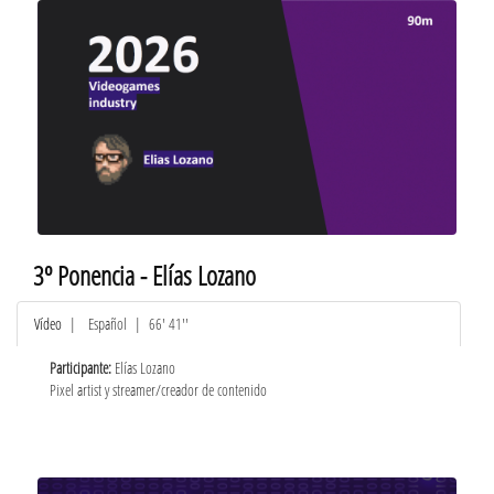
3º Ponencia - Elías Lozano
Vídeo
|
Español
| 66' 41''
Participante:
Elías Lozano
Pixel artist y streamer/creador de contenido