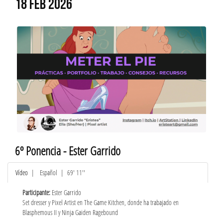
18 FEB 2026
6º Ponencia - Ester Garrido
Vídeo
|
Español
| 69' 11''
Participante:
Ester Garrido
Set dresser y Pixel Artist en The Game Kitchen, donde ha trabajado en
Blasphemous II y Ninja Gaiden Ragebound