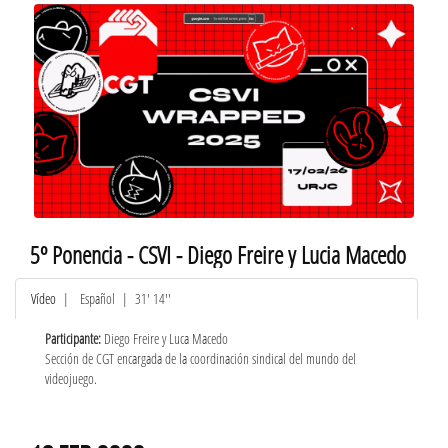
5º Ponencia - CSVI - Diego Freire y Lucia Macedo
Vídeo
|
Español
| 31' 14''
Participante:
Diego Freire y Luca Macedo
Sección de CGT encargada de la coordinación sindical del mundo del
videojuego.