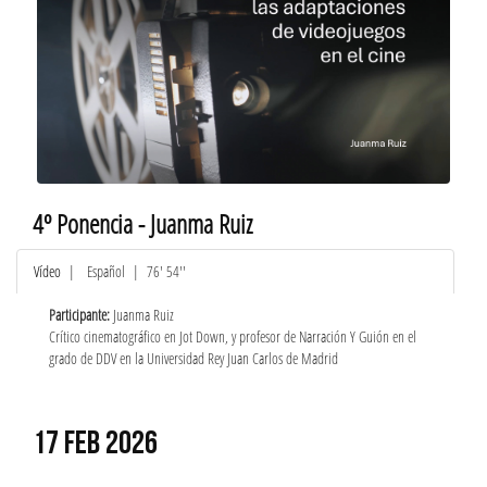
4º Ponencia - Juanma Ruiz
Vídeo
|
Español
| 76' 54''
Participante:
Juanma Ruiz
Crítico cinematográfico en Jot Down, y profesor de Narración Y Guión en el
grado de DDV en la Universidad Rey Juan Carlos de Madrid
17 FEB 2026