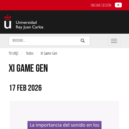
INICIAR SESIÓN
Buscar
Enviar
Buscar
Toggle
naviga
TV URJC
Todos
XI Game Gen
XI GAME GEN
17 FEB 2026