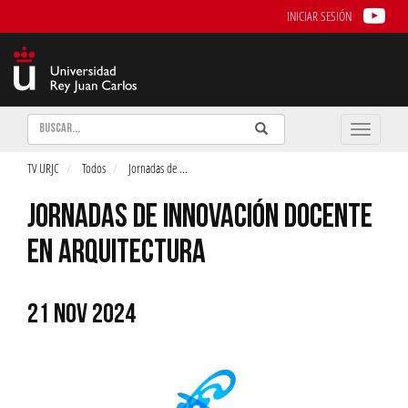
INICIAR SESIÓN
Buscar
Enviar
Buscar
Toggle
naviga
TV URJC
Todos
Jornadas de
...
JORNADAS DE INNOVACIÓN DOCENTE
EN ARQUITECTURA
21 NOV 2024