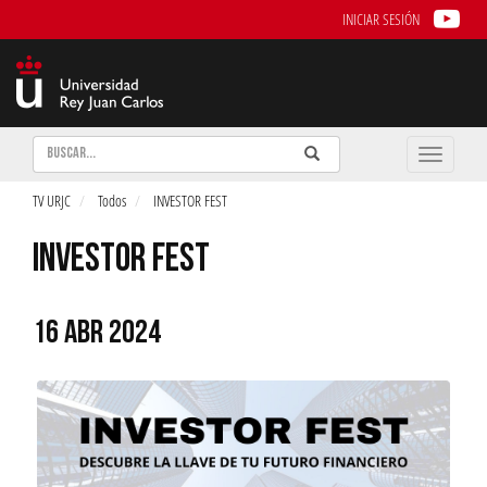
INICIAR SESIÓN
Buscar
Enviar
Buscar
Toggle
naviga
TV URJC
Todos
INVESTOR FEST
INVESTOR FEST
16 ABR 2024