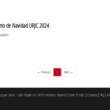
rto de Navidad URJC 2024
Español)
(current)
← Previous
1
Next →
 Juan Carlos - Calle Tulipán s/n. 28933 Móstoles. Madrid
|
Sobre TV URJC
|
Contacta
|
FAQ
|
Av