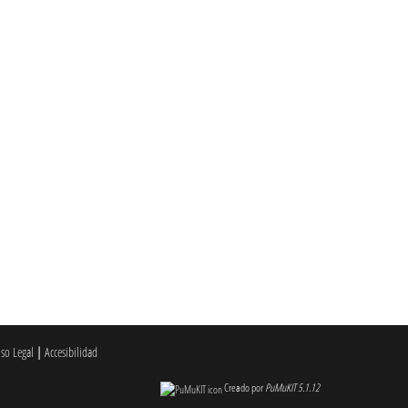
iso Legal
|
Accesibilidad
Creado por
PuMuKIT 5.1.12