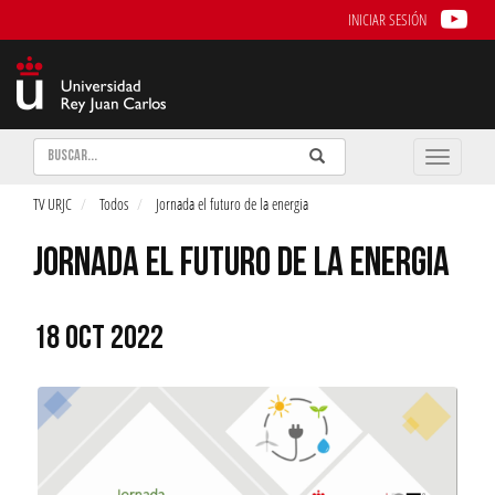
INICIAR SESIÓN
Buscar
Enviar
Buscar
Toggle
naviga
TV URJC
Todos
Jornada el futuro de la energia
JORNADA EL FUTURO DE LA ENERGIA
18 OCT 2022