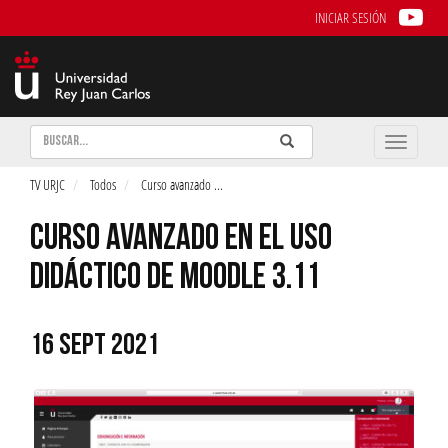
INICIAR SESIÓN
Buscar
Enviar
Buscar
Toggle
naviga
TV URJC
Todos
Curso avanzado
...
CURSO AVANZADO EN EL USO
DIDÁCTICO DE MOODLE 3.11
16 SEPT 2021