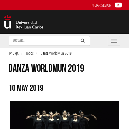
INICIAR SESIÓN
Buscar
Enviar
Buscar
Toggle
naviga
TV URJC
Todos
Danza WorldMun 2019
DANZA WORLDMUN 2019
10 MAY 2019