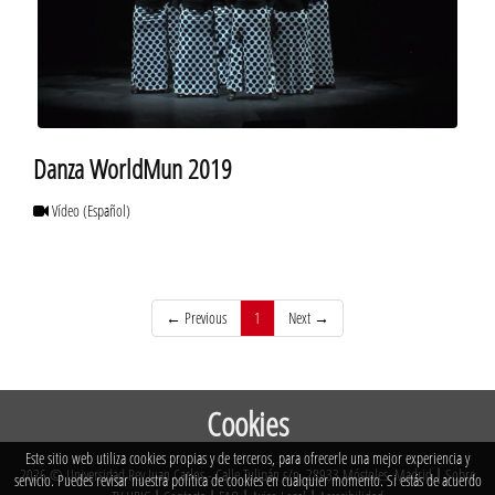
Danza WorldMun 2019
Vídeo
(Español)
(current)
← Previous
1
Next →
Cookies
Este sitio web utiliza cookies propias y de terceros, para ofrecerle una mejor experiencia y
2026 © Universidad Rey Juan Carlos - Calle Tulipán s/n. 28933 Móstoles. Madrid
|
Sobre
servicio. Puedes revisar nuestra política de cookies en cualquier momento. Si estás de acuerdo