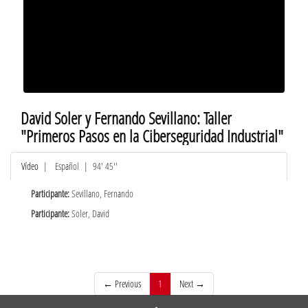
David Soler y Fernando Sevillano: Taller
"Primeros Pasos en la Ciberseguridad Industrial"
Vídeo
|
Español
| 94' 45''
Participante:
Sevillano, Fernando
Participante:
Soler, David
(current)
← Previous
1
Next →