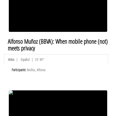
Alfonso Muñoz (BBVA): When mobile phone (not)
meets privacy
Vídeo
|
Español
| 33' 49''
Participante:
Muñoz, Alfonso