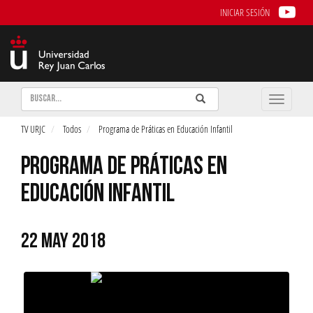
INICIAR SESIÓN
Buscar
Enviar
Buscar
Toggle
naviga
TV URJC
Todos
Programa de Práticas en Educación Infantil
PROGRAMA DE PRÁTICAS EN
EDUCACIÓN INFANTIL
22 MAY 2018