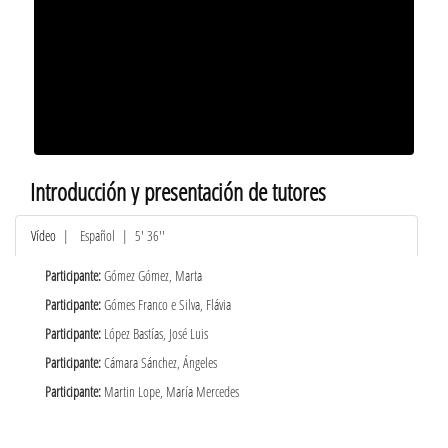
Introducción y presentación de tutores
Vídeo
|
Español
| 5' 36''
Participante:
Gómez Gómez, Marta
Participante:
Gómes Franco e Silva, Flávia
Participante:
López Bastías, José Luis
Participante:
Cámara Sánchez, Ángeles
Participante:
Martin Lope, María Mercedes