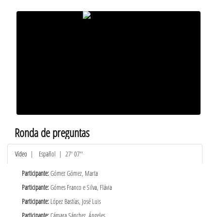
Ronda de preguntas
Vídeo
|
Español
| 27' 07''
Participante:
Gómez Gómez, Marta
Participante:
Gómes Franco e Silva, Flávia
Participante:
López Bastías, José Luis
Participante:
Cámara Sánchez, Ángeles