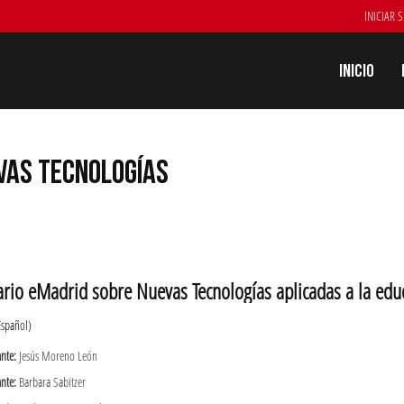
INICIAR 
Inicio
VAS TECNOLOGÍAS
rio eMadrid sobre Nuevas Tecnologías aplicadas a la edu
Español)
ante:
Jesús Moreno León
ante:
Barbara Sabitzer