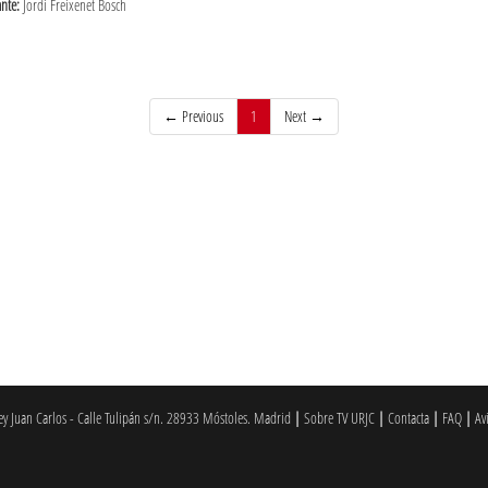
ante:
Jordi Freixenet Bosch
(current)
← Previous
1
Next →
 Juan Carlos - Calle Tulipán s/n. 28933 Móstoles. Madrid
|
Sobre TV URJC
|
Contacta
|
FAQ
|
Av