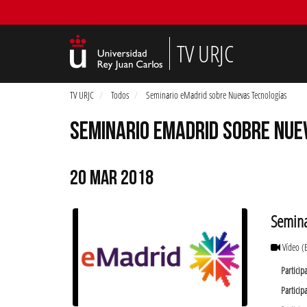
TV URJC
TV URJC
Todos
Seminario eMadrid sobre Nuevas Tecnologías
SEMINARIO EMADRID SOBRE NUE
20 MAR 2018
Semina
Vídeo
(
Particip
Particip