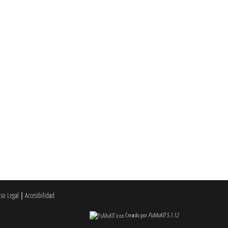
iso Legal
|
Accesibilidad
Creado por
PuMuKIT 5.1.12