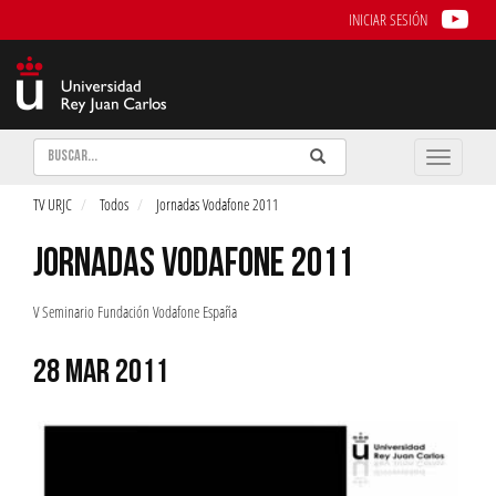
INICIAR SESIÓN
Buscar
Enviar
Buscar
Toggle
naviga
TV URJC
Todos
Jornadas Vodafone 2011
JORNADAS VODAFONE 2011
V Seminario Fundación Vodafone España
28 MAR 2011