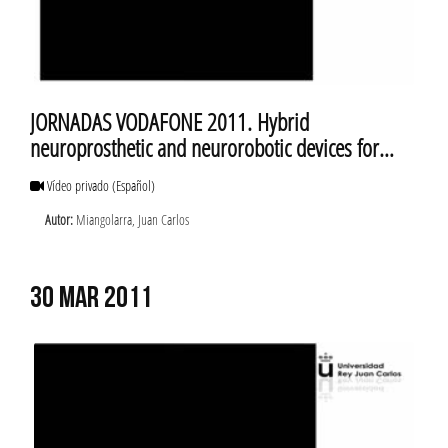
JORNADAS VODAFONE 2011. Hybrid
neuroprosthetic and neurorobotic devices for
functional compensation and rehabilitation of
Vídeo privado
(Español)
motor disorders
Autor:
Miangolarra, Juan Carlos
30 MAR 2011