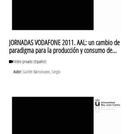
JORNADAS VODAFONE 2011. AAL: un cambio de
paradigma para la producción y consumo de
servicios digitales
Vídeo privado
(Español)
Autor:
Guillén Barrionuevo, Sergio