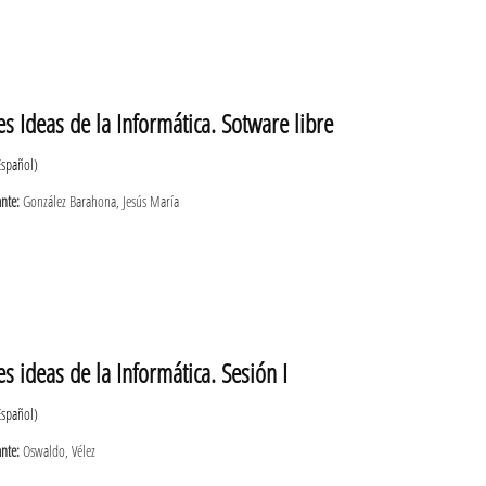
s Ideas de la Informática. Sotware libre
Español)
ante:
González Barahona, Jesús María
s ideas de la Informática. Sesión I
Español)
ante:
Oswaldo, Vélez