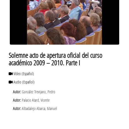
Solemne acto de apertura oficial del curso
académico 2009 – 2010. Parte I
Vídeo
(Español)
Audio
(Español)
Autor:
González Trevijano, Pedro
Autor:
Palacio Atard, Vicente
Autor:
Albadalejo Abarca, Manuel