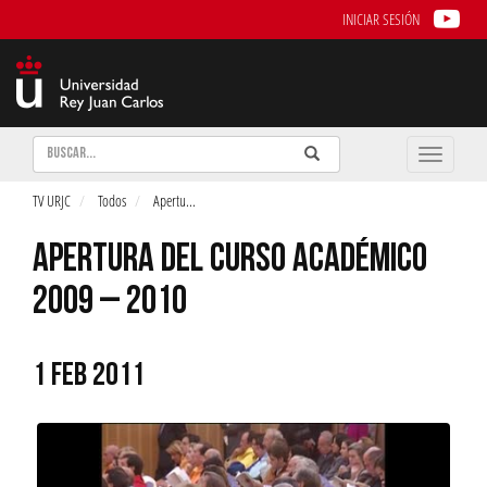
INICIAR SESIÓN
Buscar
Enviar
Buscar
Toggle
naviga
TV URJC
Todos
Apertu
...
APERTURA DEL CURSO ACADÉMICO
2009 – 2010
1 FEB 2011