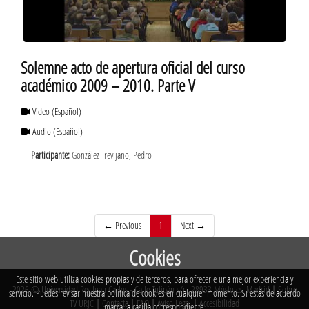
Solemne acto de apertura oficial del curso
académico 2009 – 2010. Parte V
Vídeo
(Español)
Audio
(Español)
Participante:
González Trevijano, Pedro
(current)
← Previous
1
Next →
Cookies
Este sitio web utiliza cookies propias y de terceros, para ofrecerle una mejor experiencia y
2026 © Universidad Rey Juan Carlos - Calle Tulipán s/n. 28933 Móstoles. Madrid
|
Sobre
servicio. Puedes revisar nuestra política de cookies en cualquier momento. Si estás de acuerdo
TV URJC
|
Contacta
|
FAQ
|
Aviso Legal
|
Accesibilidad
marca la casilla correspondiente.