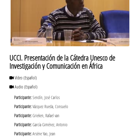
UCCI. Presentación de la Cátedra Unesco de
Investigación y Comunicación en África
Vídeo
(Español)
Audio
(Español)
Participante:
Sendín, José Carlos
Participante:
Vázquez Rueda, Consuelo
Participante:
Grieken, Rafael van
Participante:
García Giménez, Antonio
Participante:
Arséne Yao, Jean