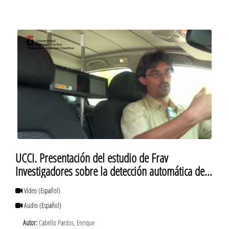
UCCI. Presentación del estudio de Frav
Investigadores sobre la detección automática de
distracciones en la conducción
Vídeo
(Español)
Audio
(Español)
Autor:
Cabello Pardos, Enrique