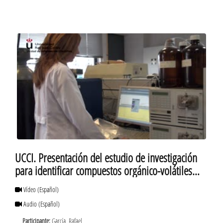
UCCI. Presentación del estudio de investigación
para identificar compuestos orgánico-volátiles
asociados a cáncer del aparato respiratorio
Vídeo
(Español)
Audio
(Español)
Participante:
García, Rafael