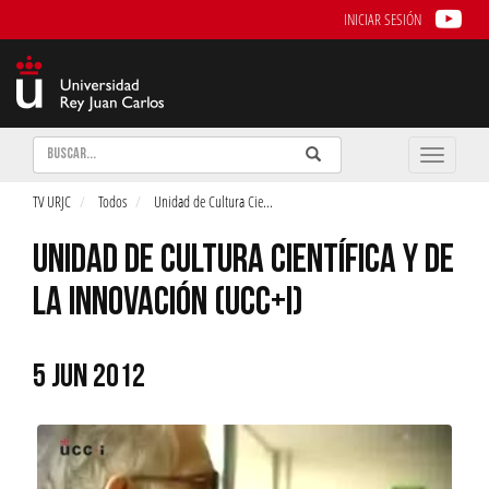
INICIAR SESIÓN
Buscar
Enviar
Buscar
Toggle
naviga
TV URJC
Todos
Unidad de Cultura Cie
...
UNIDAD DE CULTURA CIENTÍFICA Y DE
LA INNOVACIÓN (UCC+I)
5 JUN 2012