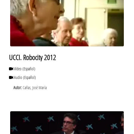
UCCI. Robocity 2012
Vídeo
(Español)
Audio
(Español)
Autor:
Cañas, José María