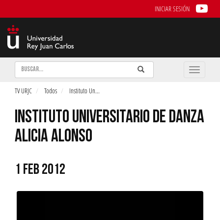
INICIAR SESIÓN
Buscar
Enviar
Buscar
Toggle
naviga
TV URJC
Todos
Instituto Un
...
INSTITUTO UNIVERSITARIO DE DANZA
ALICIA ALONSO
1 FEB 2012