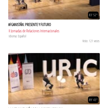
83' 52''
AFGANISTÁN: PRESENTE Y FUTURO
II Jornadas de Relaciones Internacionales
Idioma: Español
Visto: 121 veces
89' 43''