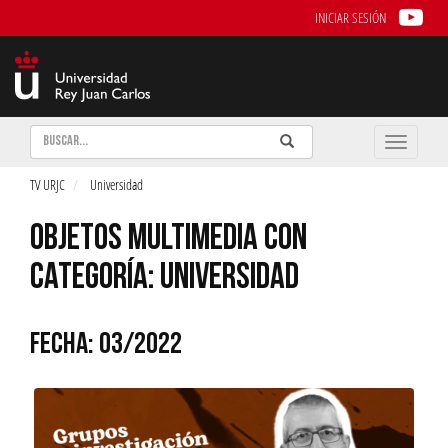
INICIAR SESIÓN
Buscar
Enviar
Buscar
Toggle
naviga
TV URJC
Universidad
OBJETOS MULTIMEDIA CON
CATEGORÍA: UNIVERSIDAD
FECHA: 03/2022