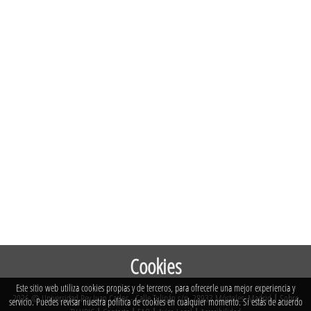
Cookies
Este sitio web utiliza cookies propias y de terceros, para ofrecerle una mejor experiencia y
2026 © Universidad Rey Juan Carlos - Calle Tulipán s/n. 28933 Móstoles. Madrid
|
Sobre
servicio. Puedes revisar nuestra política de cookies en cualquier momento. Si estás de acuerdo