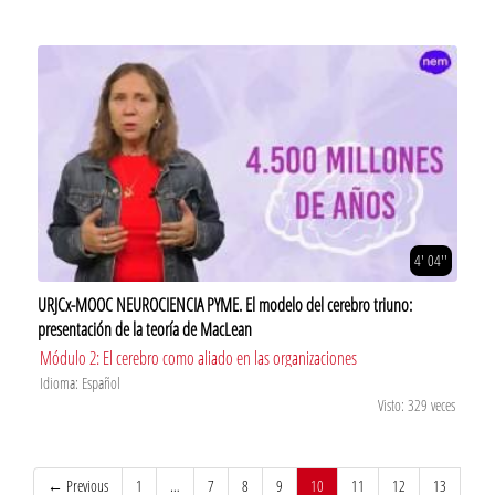
4' 04''
URJCx-MOOC NEUROCIENCIA PYME. El modelo del cerebro triuno:
presentación de la teoría de MacLean
Módulo 2: El cerebro como aliado en las organizaciones
Idioma: Español
Visto: 329 veces
(current)
← Previous
1
…
7
8
9
10
11
12
13