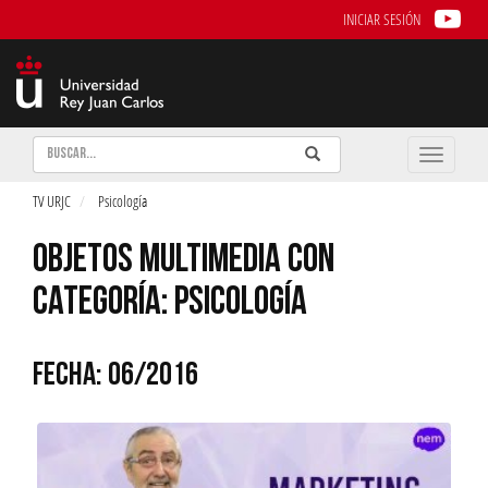
INICIAR SESIÓN
Buscar
Enviar
Buscar
Toggle
naviga
TV URJC
Psicología
OBJETOS MULTIMEDIA CON
CATEGORÍA: PSICOLOGÍA
FECHA: 06/2016