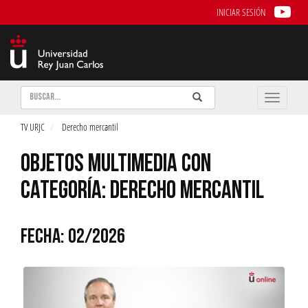
INICIAR SESIÓN
Buscar
Enviar
Buscar
Toggle
naviga
TV URJC
Derecho mercantil
OBJETOS MULTIMEDIA CON
CATEGORÍA: DERECHO MERCANTIL
FECHA: 02/2026