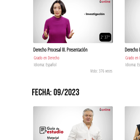
2' 37''
Derecho Procesal III. Presentación
Derecho P
Grado en Derecho
Grado en 
Idioma: Español
Idioma: E
Visto: 376 veces
FECHA: 09/2023