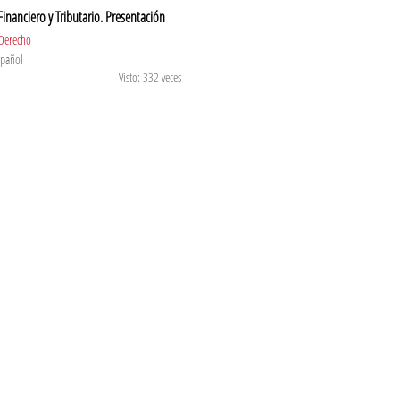
inanciero y Tributario. Presentación
Derecho
spañol
Visto: 332 veces