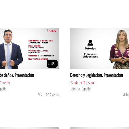
4' 45''
de daños. Presentación
Derecho y Legislación. Presentación
Derecho
Grado en Turismo
spañol
Idioma: Español
Visto: 209 veces
Visto