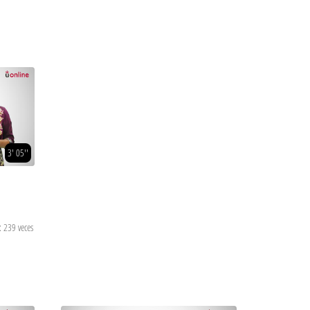
3' 05''
: 239 veces