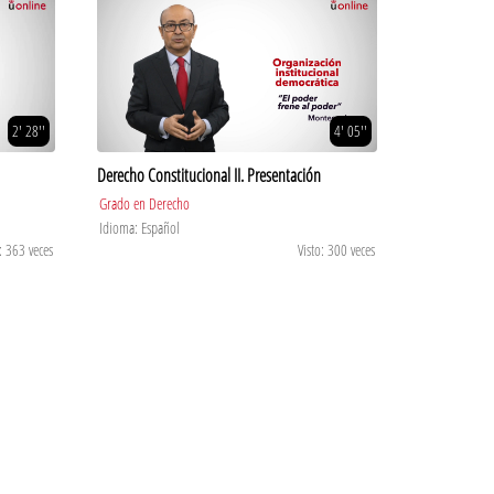
2' 28''
4' 05''
Derecho Constitucional II. Presentación
Grado en Derecho
Idioma: Español
: 363 veces
Visto: 300 veces