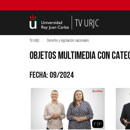
TV URJC
TV URJC
Derecho y legislación nacionales
OBJETOS MULTIMEDIA CON CATEG
FECHA: 09/2024
3' 59''