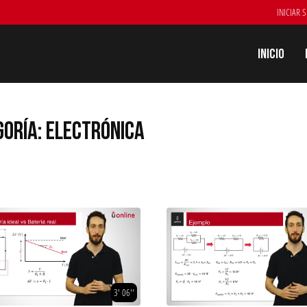
INICIAR 
Inicio
GORÍA: ELECTRÓNICA
3' 06''