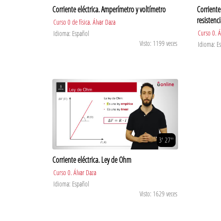
Corriente eléctrica. Amperímetro y voltímetro
Corriente 
resistenci
Curso 0 de física. Álvar Daza
Curso 0. Á
Idioma: Español
Visto: 1199 veces
Idioma: E
3' 27''
Corriente eléctrica. Ley de Ohm
Curso 0. Álvar Daza
Idioma: Español
Visto: 1629 veces