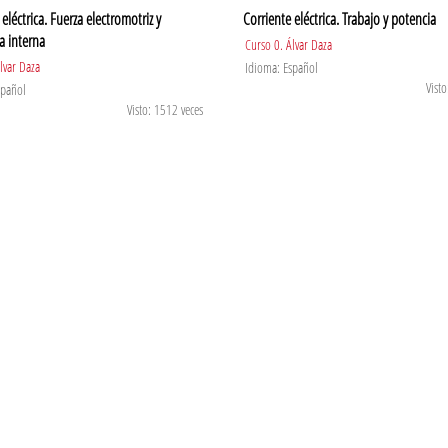
eléctrica. Fuerza electromotriz y
Corriente eléctrica. Trabajo y potencia
a interna
Curso 0. Álvar Daza
lvar Daza
Idioma: Español
Visto
spañol
Visto: 1512 veces