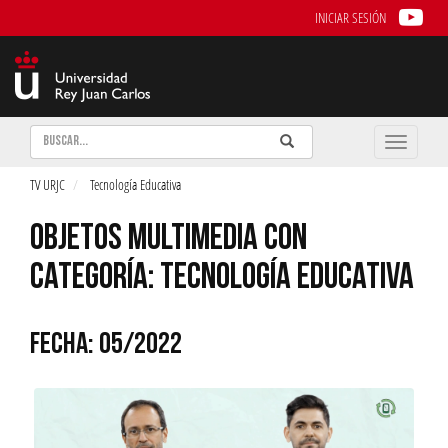
INICIAR SESIÓN
Buscar
Enviar
Buscar
Toggle
naviga
TV URJC
Tecnología Educativa
OBJETOS MULTIMEDIA CON
CATEGORÍA: TECNOLOGÍA EDUCATIVA
FECHA: 05/2022