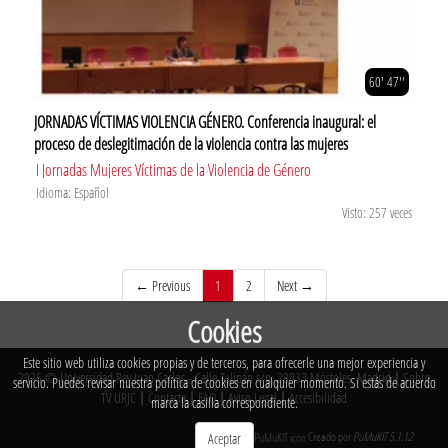
60' 47''
JORNADAS VÍCTIMAS VIOLENCIA GÉNERO. Conferencia inaugural: el
proceso de deslegitimación de la violencia contra las mujeres
I Jornadas Mujeres Víctimas de la Violencia de Género
Idioma: Español
Visto: 257 veces
(current)
← Previous
1
2
Next →
Cookies
Este sitio web utiliza cookies propias y de terceros, para ofrecerle una mejor experiencia y
2026 © Universidad Rey Juan Carlos - Calle Tulipán s/n. 28933 Móstoles. Madrid
|
Sobre
servicio. Puedes revisar nuestra política de cookies en cualquier momento. Si estás de acuerdo
TV URJC
|
Contacta
|
FAQ
|
Aviso Legal
|
Accesibilidad
marca la casilla correspondiente.
Creado por
PuMuKIT 5.1.12
Aceptar