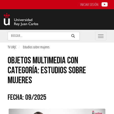
INICIAR SESIÓN
Buscar
Enviar
Buscar
Toggle
naviga
TV URJC
Estudios sobre mujeres
OBJETOS MULTIMEDIA CON
CATEGORÍA: ESTUDIOS SOBRE
MUJERES
FECHA: 09/2025