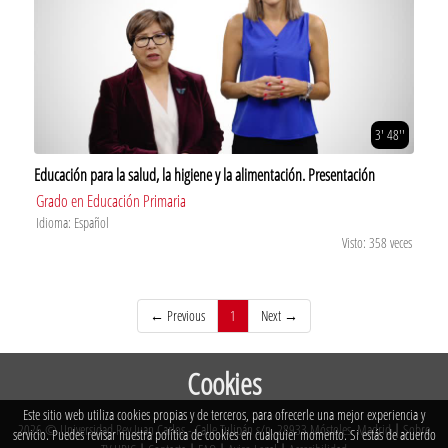
3' 48''
Educación para la salud, la higiene y la alimentación. Presentación
Grado en Educación Primaria
Idioma: Español
Visto: 358 veces
(current)
← Previous
1
Next →
Cookies
Este sitio web utiliza cookies propias y de terceros, para ofrecerle una mejor experiencia y
2026 © Universidad Rey Juan Carlos - Calle Tulipán s/n. 28933 Móstoles. Madrid
|
Sobre
servicio. Puedes revisar nuestra política de cookies en cualquier momento. Si estás de acuerdo