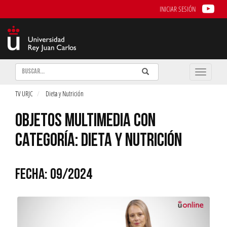
INICIAR SESIÓN
Buscar
Enviar
Buscar
Toggle
naviga
TV URJC
Dieta y Nutrición
OBJETOS MULTIMEDIA CON
CATEGORÍA: DIETA Y NUTRICIÓN
FECHA: 09/2024