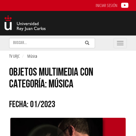
INICIAR SESIÓN
Buscar
Enviar
Buscar
Toggle
naviga
TV URJC
Música
OBJETOS MULTIMEDIA CON
CATEGORÍA: MÚSICA
FECHA: 01/2023