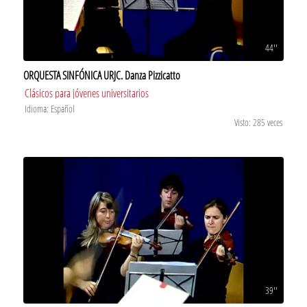
44''
ORQUESTA SINFÓNICA URJC. Danza Pizzicatto
Clásicos para jóvenes universitarios
Idioma: Español
Visto: 285 veces
39''