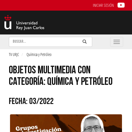
INICIAR SESIÓN
Buscar
Enviar
Buscar
Toggle
naviga
TV URJC
Química y Petróleo
OBJETOS MULTIMEDIA CON
CATEGORÍA: QUÍMICA Y PETRÓLEO
FECHA: 03/2022