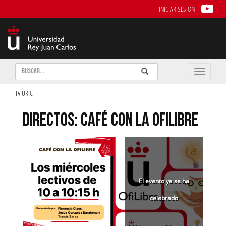
INICIAR SESIÓN
Buscar
Enviar
Buscar
Toggle
naviga
TV URJC
DIRECTOS: CAFÉ CON LA OFILIBRE
El evento ya se ha
celebrado