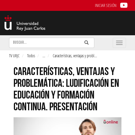
INICIAR SESIÓN
Buscar
Enviar
Buscar
Toggle
naviga
TV URJC
Todos
...
Características, ventajas y probl
...
CARACTERÍSTICAS, VENTAJAS Y
PROBLEMÁTICA: LUDIFICACIÓN EN
EDUCACIÓN Y FORMACIÓN
CONTINUA. PRESENTACIÓN