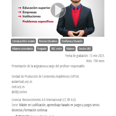
Ciencias Jurídico-Sociales
Recursos Educativos
Enseñanza y Educación
Másteres universitarios
Postgrado
URJC online
Másteres
Estudios URJC
Fecha de grabación: 13 ene 2025
Visto: 198 veces
Presentación de la asignatura a cargo del profesor responsable.
Unidad de Producción de Contenidos Académicos (UPCA)
aulavirtual.urjc.es
cied.urjc.es
@URJConline
Licencia: Reconocimiento 4.0 Internacional (CC BY 4.0)
Serie:
Máster en Ludificación, aprendizaje basado en juegos y juegos serios:
docencia y formación continua