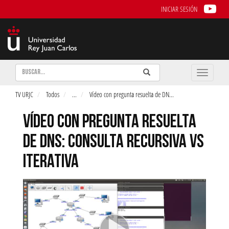
INICIAR SESIÓN
Buscar
Enviar
Buscar
Toggle
naviga
TV URJC
Todos
...
Vídeo con pregunta resuelta de DN
...
VÍDEO CON PREGUNTA RESUELTA
DE DNS: CONSULTA RECURSIVA VS
ITERATIVA