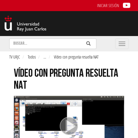
INICIAR SESIÓN
Buscar
Enviar
Buscar
Toggle
naviga
TV URJC
Todos
...
Vídeo con pregunta resuelta NAT
VÍDEO CON PREGUNTA RESUELTA
NAT