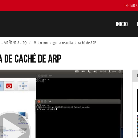
INICIAR 
Inicio
 - MAÑANA A - 2Q
Video con pregunta resuelta de caché de ARP
A DE CACHÉ DE ARP