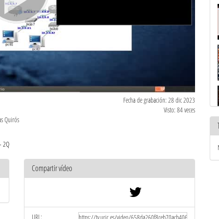
Fecha de grabación: 28 dic 2023
Visto: 84 veces
as Quirós
- 2Q
Compartir vídeo
URL: