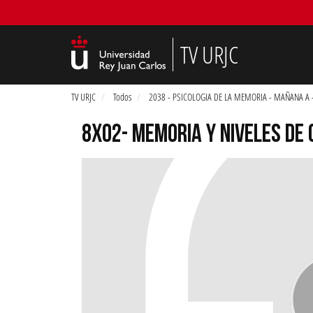
TV URJC
TV URJC
Todos
2038 - PSICOLOGIA DE LA MEMORIA - MAÑANA A 
8X02- MEMORIA Y NIVELES DE 