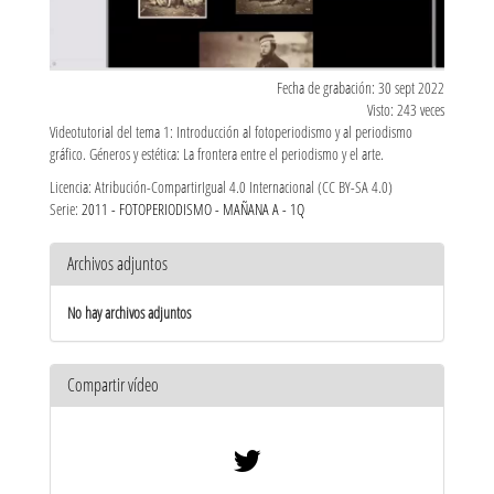
Fecha de grabación: 30 sept 2022
Visto: 243 veces
Videotutorial del tema 1: Introducción al fotoperiodismo y al periodismo
gráfico. Géneros y estética: La frontera entre el periodismo y el arte.
Licencia: Atribución-CompartirIgual 4.0 Internacional (CC BY-SA 4.0)
Serie:
2011 - FOTOPERIODISMO - MAÑANA A - 1Q
Archivos adjuntos
No hay archivos adjuntos
Compartir vídeo