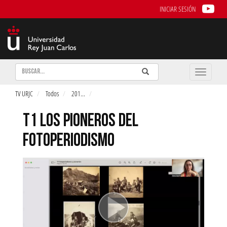
INICIAR SESIÓN
Buscar
Enviar
Buscar
Toggle
naviga
TV URJC
Todos
201
...
T1 LOS PIONEROS DEL
FOTOPERIODISMO