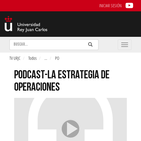
INICIAR SESIÓN
Buscar
Enviar
Buscar
Toggle
naviga
TV URJC
Todos
...
PO
PODCAST-LA ESTRATEGIA DE
OPERACIONES