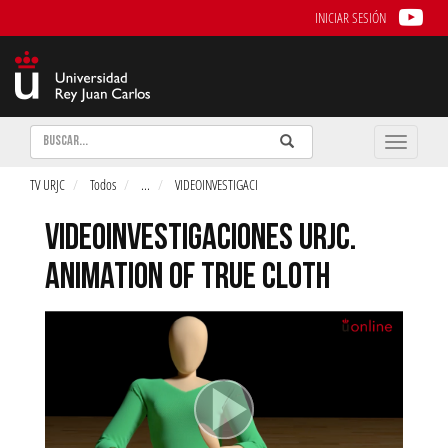
INICIAR SESIÓN
Buscar
Enviar
Buscar
Toggle
naviga
TV URJC
Todos
...
VIDEOINVESTIGACI
VIDEOINVESTIGACIONES URJC.
ANIMATION OF TRUE CLOTH