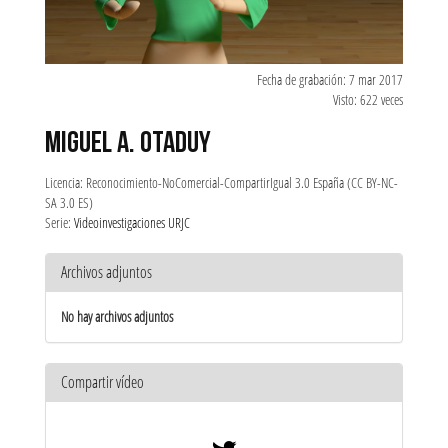
Fecha de grabación: 7 mar 2017
Visto: 622 veces
MIGUEL A. OTADUY
Licencia: Reconocimiento-NoComercial-CompartirIgual 3.0 España (CC BY-NC-
SA 3.0 ES)
Serie:
Videoinvestigaciones URJC
Archivos adjuntos
No hay archivos adjuntos
Compartir vídeo