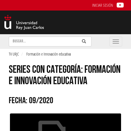
INICIAR SESIÓN
Buscar
Enviar
Buscar
Toggle
naviga
TV URJC
Formación e Innovación educativa
SERIES CON CATEGORÍA: FORMACIÓN
E INNOVACIÓN EDUCATIVA
FECHA: 09/2020