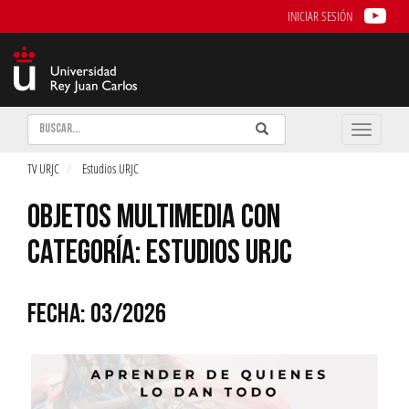
INICIAR SESIÓN
Buscar
Enviar
Buscar
Toggle
naviga
TV URJC
Estudios URJC
OBJETOS MULTIMEDIA CON
CATEGORÍA: ESTUDIOS URJC
FECHA: 03/2026