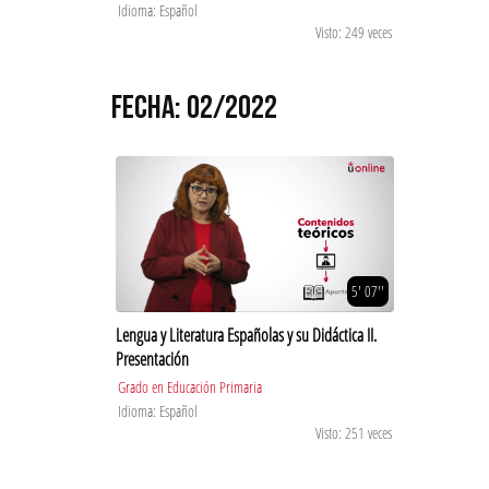
Idioma: Español
Visto: 249 veces
FECHA: 02/2022
5' 07''
Lengua y Literatura Españolas y su Didáctica II.
Presentación
Grado en Educación Primaria
Idioma: Español
Visto: 251 veces