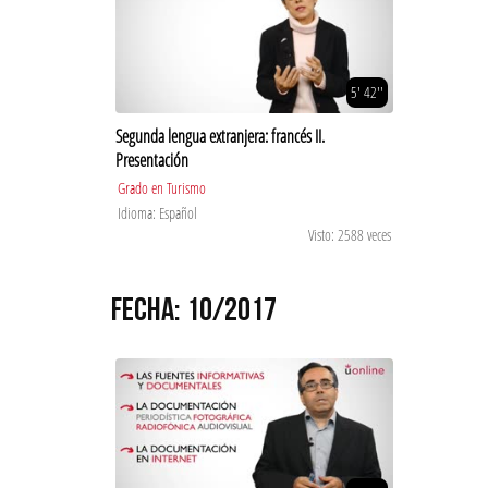
5' 42''
Segunda lengua extranjera: francés II.
Presentación
Grado en Turismo
Idioma: Español
Visto: 2588 veces
FECHA: 10/2017