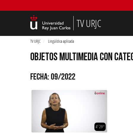
TV URJC
TV URJC
Lingüística aplicada
OBJETOS MULTIMEDIA CON CATEG
FECHA: 09/2022
4' 29''