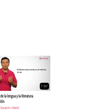
7' 04''
de la lengua y la literatura.
ción
ducación Infantil