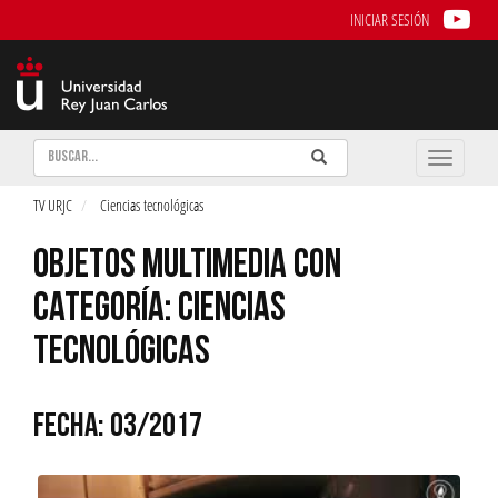
INICIAR SESIÓN
Buscar
Enviar
Buscar
Toggle
naviga
TV URJC
Ciencias tecnológicas
OBJETOS MULTIMEDIA CON
CATEGORÍA: CIENCIAS
TECNOLÓGICAS
FECHA: 03/2017