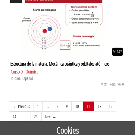
9' 14''
Estructura de la materia. Mecánica cuántica y orbitales atómicos
Curso 0 - Química
Idioma: Español
Visto: 2480 veces
(current)
← Previous
1
…
8
9
10
11
12
13
14
…
29
Next →
Cookies