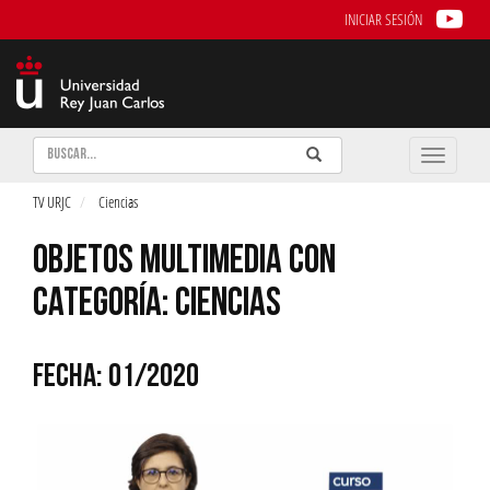
INICIAR SESIÓN
Buscar
Enviar
Buscar
Toggle
naviga
TV URJC
Ciencias
OBJETOS MULTIMEDIA CON
CATEGORÍA: CIENCIAS
FECHA: 01/2020