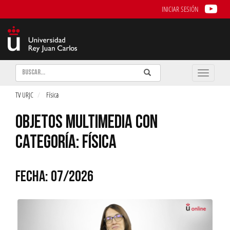
INICIAR SESIÓN
Buscar
Enviar
Buscar
Toggle
naviga
TV URJC
Física
OBJETOS MULTIMEDIA CON
CATEGORÍA: FÍSICA
FECHA: 07/2026