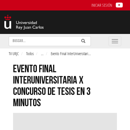
INICIAR SESIÓN
Buscar
Enviar
Buscar
Toggle
naviga
TV URJC
Todos
...
Evento Final InterUniversitari
...
EVENTO FINAL
INTERUNIVERSITARIA X
CONCURSO DE TESIS EN 3
MINUTOS