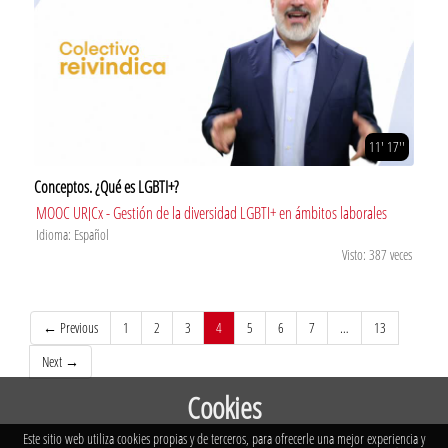
11' 17''
Conceptos. ¿Qué es LGBTI+?
MOOC URJCx - Gestión de la diversidad LGBTI+ en ámbitos laborales
Idioma: Español
Visto: 387 veces
(current)
← Previous
1
2
3
4
5
6
7
…
13
Next →
Cookies
Este sitio web utiliza cookies propias y de terceros, para ofrecerle una mejor experiencia y