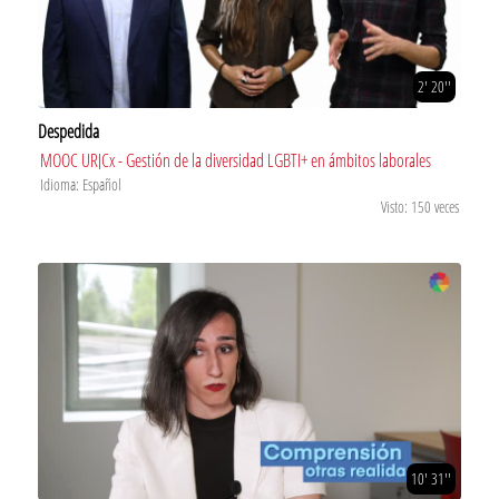
2' 20''
Despedida
MOOC URJCx - Gestión de la diversidad LGBTI+ en ámbitos laborales
Idioma: Español
Visto: 150 veces
10' 31''