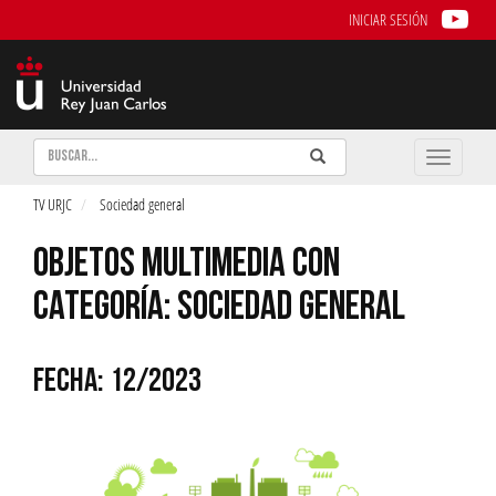
INICIAR SESIÓN
Buscar
Enviar
Buscar
Toggle
naviga
TV URJC
Sociedad general
OBJETOS MULTIMEDIA CON
CATEGORÍA: SOCIEDAD GENERAL
FECHA: 12/2023